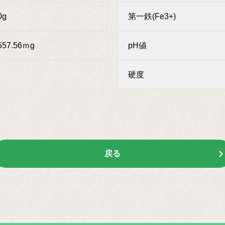
0g
第一鉄(Fe3+)
557.56ｍg
pH値
硬度
戻る