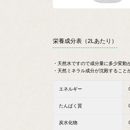
栄養成分表（2Lあたり）
・天然水ですので成分量に多少変動
・天然ミネラル成分が沈殿すること
エネルギー
たんぱく質
炭水化物