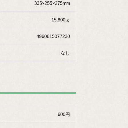
335×255×275mm
15,800ｇ
4960615077230
なし
600円