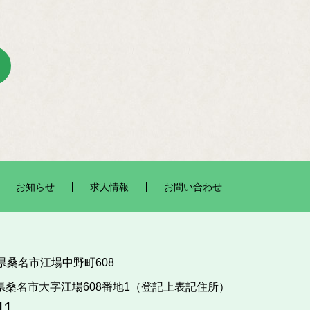
お知らせ
求人情報
お問い合わせ
三重県桑名市江場中野町608
三重県桑名市大字江場608番地1（登記上表記住所）
11