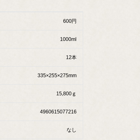
600円
1000ml
12本
335×255×275mm
15,800ｇ
4960615077216
なし