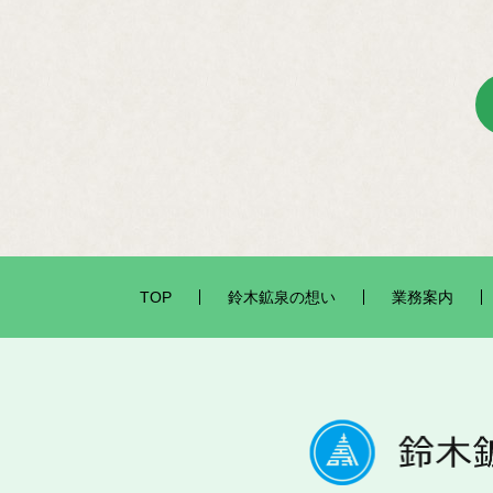
TOP
鈴木鉱泉の想い
業務案内