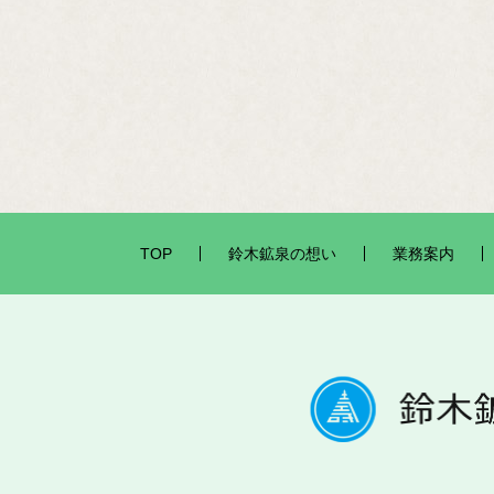
TOP
鈴木鉱泉の想い
業務案内