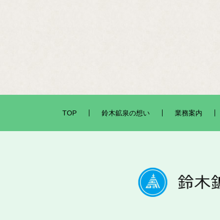
TOP
鈴木鉱泉の想い
業務案内